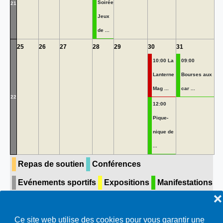
Soirée
21
Jeux
de ...
25
26
27
28
29
30
31
10:00 La
09:00
Lanterne
Bourses aux
Mag ...
car ...
22
12:00
Pique-
nique de
...
Repas de soutien
Conférences
Evénements sportifs
Expositions
Manifestations
❌
Concerts & théâtre
Visite guidée
Toutes…
Ce site web utilise des cookies pour vous garantir une