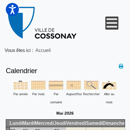
Vous êtes ici :
Accueil
Calendrier
Par année
Par mois
Par
Aujourd'hui
Rechercher
Aller au
semaine
mois
Mai 2026
Lundi
Mardi
Mercredi
Jeudi
Vendredi
Samedi
Dimanche