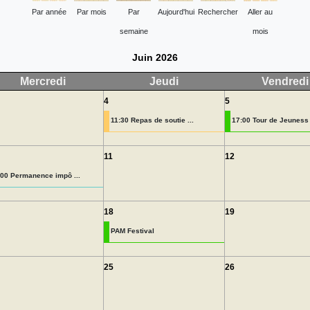
Par année
Par mois
Par
Aujourd'hui
Rechercher
Aller au
semaine
mois
Juin 2026
Mercredi
Jeudi
Vendredi
4
5
11:30 Repas de soutie ...
17:00 Tour de Jeuness 
11
12
:00 Permanence impô ...
18
19
PAM Festival
25
26