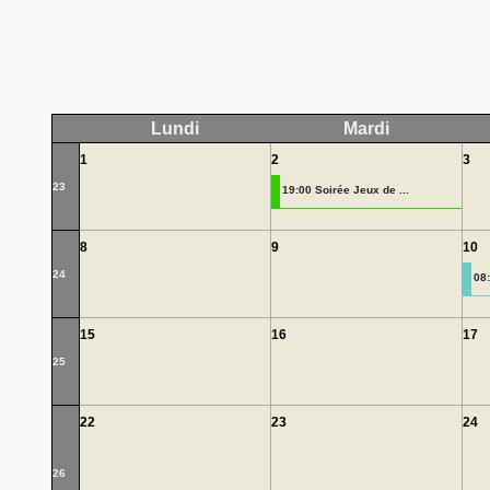
Lundi
Mardi
1
2
3
23
19:00 Soirée Jeux de ...
8
9
10
24
08
15
16
17
25
22
23
24
26