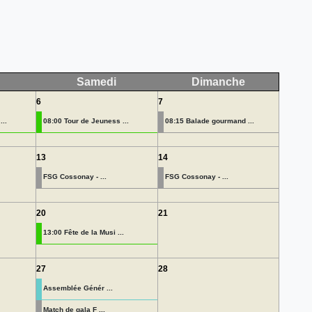
Samedi
Dimanche
6
7
...
08:00 Tour de Jeuness ...
08:15 Balade gourmand ...
13
14
FSG Cossonay - ...
FSG Cossonay - ...
20
21
13:00 Fête de la Musi ...
27
28
Assemblée Génér ...
Match de gala F ...