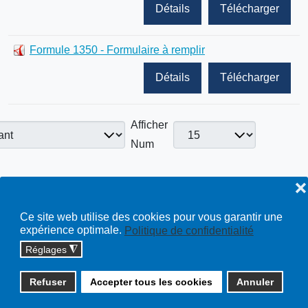
Détails
Télécharger
Formule 1350 - Formulaire à remplir
Détails
Télécharger
Afficher
Num
❌
Powered by
Phoca Download
Ce site web utilise des cookies pour vous garantir une
expérience optimale.
Politique de confidentialité
Réglages
◮
Copyright © 2026 cossonay.ch - tous droits réservés | site :
Refuser
Accepter tous les cookies
Annuler
solutions informatiques
Plan du site