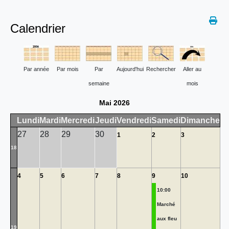
Calendrier
Par année
Par mois
Par
Aujourd'hui
Rechercher
Aller au
semaine
mois
Mai 2026
Lundi
Mardi
Mercredi
Jeudi
Vendredi
Samedi
Dimanche
27
28
29
30
1
2
3
18
4
5
6
7
8
9
10
10:00
Marché
aux fleu
19